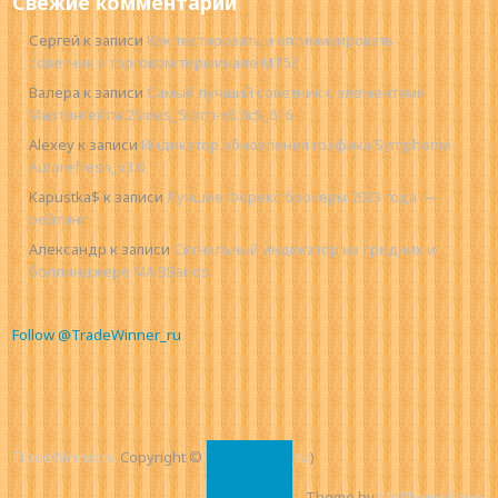
Свежие комментарии
Сергей
к записи
Как тестировать и оптимизировать
советник в торговом терминале MT5?
Валера
к записи
Самый лучший советник с элементами
Мартингейла 2Sides_Stoch-v5.0c5_616
Alexey
к записи
Индикатор обновления графика Symphonie
Autorefresh_v3.0
Kapustka$
к записи
Лучшие Форекс брокеры 2023 года —
рейтинг
Александр
к записи
Сигнальный индикатор на средних и
боллинджере MA BBands
Follow @TradeWinner_ru
TradeWinner.ru
Copyright © 2026.
(
Контакты
)
Theme by
MyThemeShop
.