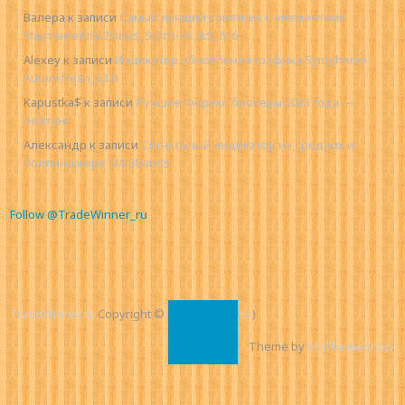
Валера
к записи
Самый лучший советник с элементами
Мартингейла 2Sides_Stoch-v5.0c5_616
Alexey
к записи
Индикатор обновления графика Symphonie
Autorefresh_v3.0
Kapustka$
к записи
Лучшие Форекс брокеры 2023 года —
рейтинг
Александр
к записи
Сигнальный индикатор на средних и
боллинджере MA BBands
Follow @TradeWinner_ru
TradeWinner.ru
Copyright © 2026.
(
Контакты
)
Theme by
MyThemeShop
.