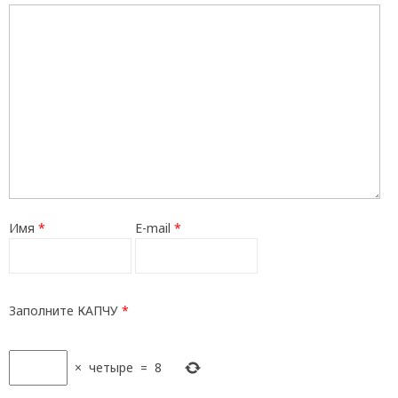
Имя
*
E-mail
*
Заполните КАПЧУ
*
×
четыре
=
8