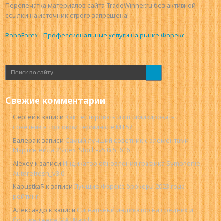
Перепечатка материалов сайта TradeWinner.ru без активной
ссылки на источник строго запрещена!
RoboForex - Профессиональные услуги на рынке Форекс
Свежие комментарии
Сергей
к записи
Как тестировать и оптимизировать
советник в торговом терминале MT5?
Валера
к записи
Самый лучший советник с элементами
Мартингейла 2Sides_Stoch-v5.0c5_616
Alexey
к записи
Индикатор обновления графика Symphonie
Autorefresh_v3.0
Kapustka$
к записи
Лучшие Форекс брокеры 2023 года —
рейтинг
Александр
к записи
Сигнальный индикатор на средних и
боллинджере MA BBands