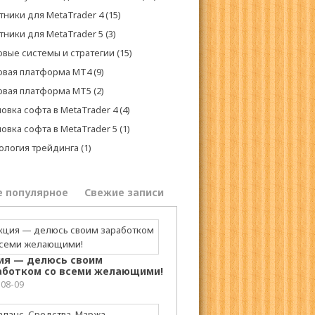
тники для MetaTrader 4
(15)
тники для MetaTrader 5
(3)
овые системы и стратегии
(15)
овая платформа МТ4
(9)
овая платформа МТ5
(2)
овка софта в MetaTrader 4
(4)
овка софта в MetaTrader 5
(1)
ология трейдинга
(1)
е популярное
Свежие записи
ия — делюсь своим
аботком со всеми желающими!
-08-09