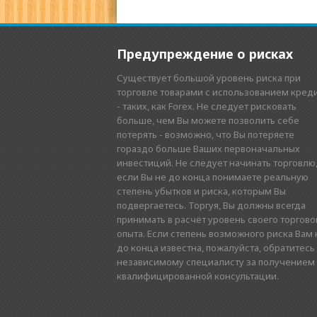
Предупреждение о рисках
Существует большой уровень риска при
торговле товарами с использованием кред
- таких, как Forex. Не следует рисковать
больше, чем Вы можете позволить себе
потерять - возможно, что Вы потеряете
гораздо больше Ваших первоначальных
инвестиций. Не следует начинать торговлю
если Вы не до конца понимаете реальную
степень убытков и риска, которым Вы
подвергаетесь. Торгуя, Вы должны всегда
принимать в расчёт уровень своего торгово
опыта. Если степень возможного риска Вам 
до конца известна, пожалуйста, обратитесь
независимому специалисту за получением
квалифицированной консультации.