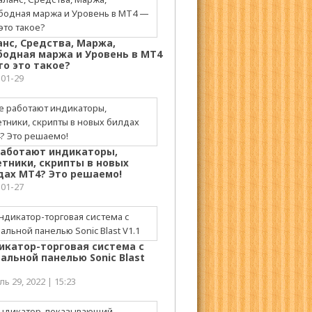
анс, Средства, Маржа,
бодная маржа и Уровень в МТ4
то это такое?
-01-29
работают индикаторы,
етники, скрипты в новых
дах МТ4? Это решаемо!
-01-27
икатор-торговая система с
альной панелью Sonic Blast
ь 29, 2022 | 15:23