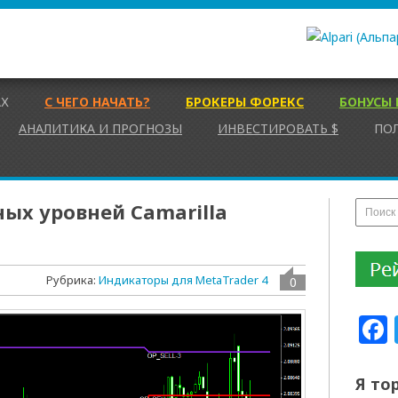
АХ
С ЧЕГО НАЧАТЬ?
БРОКЕРЫ ФОРЕКС
БОНУСЫ 
АНАЛИТИКА И ПРОГНОЗЫ
ИНВЕСТИРОВАТЬ $
ПО
ых уровней Camarilla
Рубрика:
Индикаторы для MetaTrader 4
0
Я то