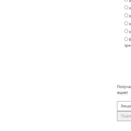
д
о
о
о
о
б
тре
Получа
ящик!