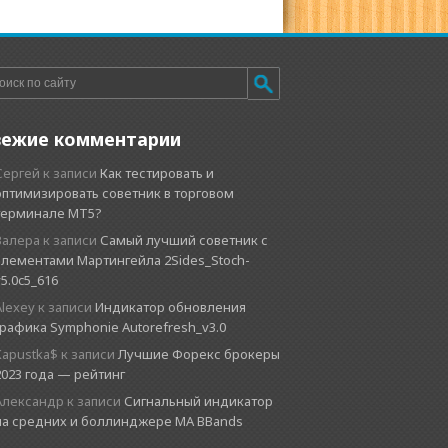
вежие комментарии
Сергей
к записи
Как тестировать и
оптимизировать советник в торговом
терминале MT5?
Валера
к записи
Самый лучший советник с
элементами Мартингейла 2Sides_Stoch-
v5.0c5_616
Alexey
к записи
Индикатор обновления
графика Symphonie Autorefresh_v3.0
Kapustka$
к записи
Лучшие Форекс брокеры
2023 года — рейтинг
Александр
к записи
Сигнальный индикатор
на средних и боллинджере MA BBands