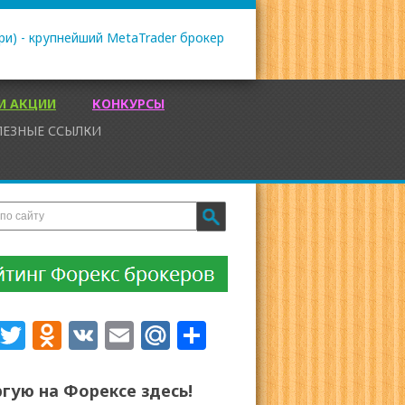
И АКЦИИ
КОНКУРСЫ
ЛЕЗНЫЕ ССЫЛКИ
Facebook
Twitter
Odnoklassniki
VK
Email
Mail.Ru
Отправить
ргую на Форексе здесь!