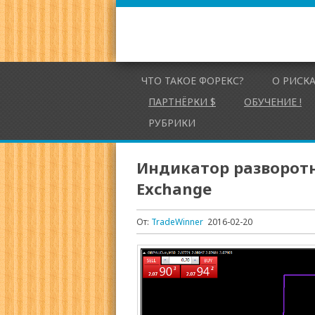
ЧТО ТАКОЕ ФОРЕКС?
О РИСК
ПАРТНЁРКИ $
ОБУЧЕНИЕ !
РУБРИКИ
Индикатор разворотн
Exchange
От:
TradeWinner
2016-02-20