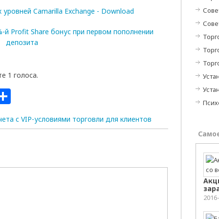
Сове
Сове
Торг
Торг
Торг
е 1 голоса.
Устан
Устан
sniki
il
ail.Ru
Отправить
Псих
Само
Акц
зар
2016