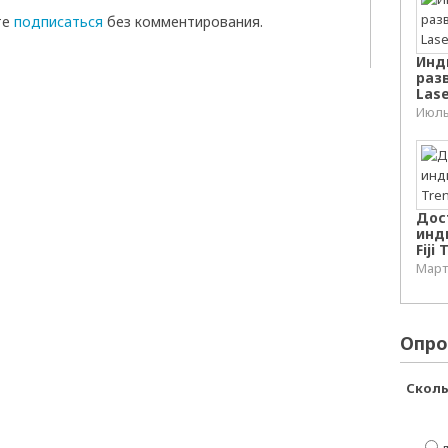
те
подписаться
без комментирования.
Инд
раз
Lase
Июль 
Дос
инд
Fiji
Март 
Опро
Сколь