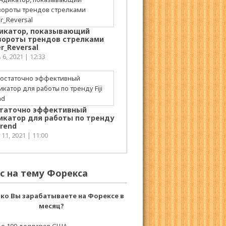
икатор, показывающий
вороты трендов стрелками
r_Reversal
6, 2021 | 12:33
таточно эффективный
икатор для работы по тренду
 Trend
11, 2021 | 11:00
с на тему Форекса
ко Вы зарабатываете на Форексе в
месяц?