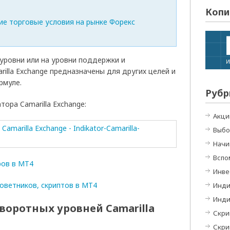
Копи
уровни или на уровни поддержки и
illa Exchange предназначены для других целей и
рмуле.
Рубр
ора Camarilla Exchange:
Акци
Выбо
Начи
Вспо
ров в МТ4
Инве
оветников, скриптов в МТ4
Инди
Инди
воротных уровней Camarilla
Скри
Скри