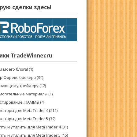
рую сделки здесь!
ики TradeWinner.ru
и моего блога!
(1)
р Форекс брокера
(34)
нающему трейдеру
(12)
могательные материалы
(1)
стирование, ПАММы
(4)
каторы для MetaTrader 4
(211)
каторы для MetaTrader 5
(32)
пты и утилиты для MetaTrader 4
(31)
пты и утилиты для MetaTrader 5
(15)