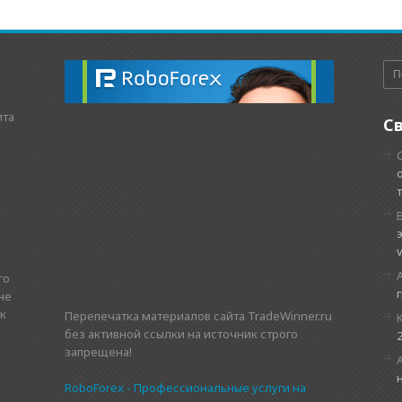
ита
С
,
го
не
 к
Перепечатка материалов сайта TradeWinner.ru
без активной ссылки на источник строго
запрещена!
RoboForex - Профессиональные услуги на