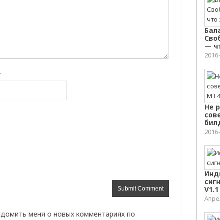
Бал
Сво
— ч
2016
*
Не 
сов
бил
2016
Инд
сигн
V1.1
Апрел
домить меня о новых комментариях по