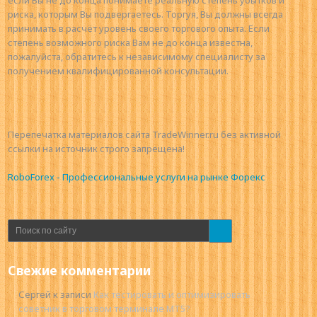
риска, которым Вы подвергаетесь. Торгуя, Вы должны всегда
принимать в расчёт уровень своего торгового опыта. Если
степень возможного риска Вам не до конца известна,
пожалуйста, обратитесь к независимому специалисту за
получением квалифицированной консультации.
Перепечатка материалов сайта TradeWinner.ru без активной
ссылки на источник строго запрещена!
RoboForex - Профессиональные услуги на рынке Форекс
Свежие комментарии
Сергей
к записи
Как тестировать и оптимизировать
советник в торговом терминале MT5?