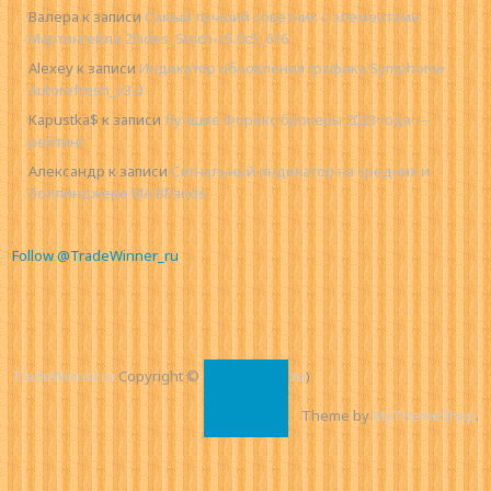
Валера
к записи
Самый лучший советник с элементами
Мартингейла 2Sides_Stoch-v5.0c5_616
Alexey
к записи
Индикатор обновления графика Symphonie
Autorefresh_v3.0
Kapustka$
к записи
Лучшие Форекс брокеры 2023 года —
рейтинг
Александр
к записи
Сигнальный индикатор на средних и
боллинджере MA BBands
Follow @TradeWinner_ru
TradeWinner.ru
Copyright © 2026.
(
Контакты
)
Theme by
MyThemeShop
.