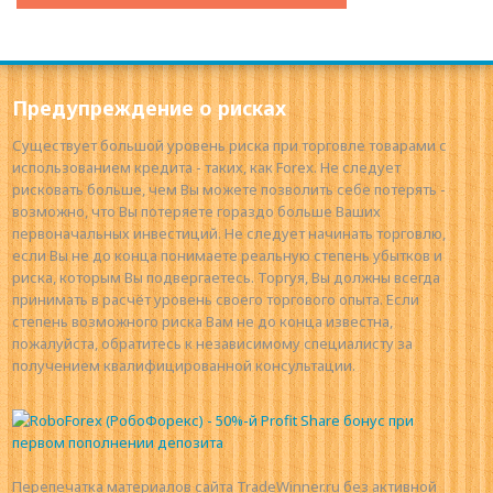
Предупреждение о рисках
Существует большой уровень риска при торговле товарами с
использованием кредита - таких, как Forex. Не следует
рисковать больше, чем Вы можете позволить себе потерять -
возможно, что Вы потеряете гораздо больше Ваших
первоначальных инвестиций. Не следует начинать торговлю,
если Вы не до конца понимаете реальную степень убытков и
риска, которым Вы подвергаетесь. Торгуя, Вы должны всегда
принимать в расчёт уровень своего торгового опыта. Если
степень возможного риска Вам не до конца известна,
пожалуйста, обратитесь к независимому специалисту за
получением квалифицированной консультации.
Перепечатка материалов сайта TradeWinner.ru без активной