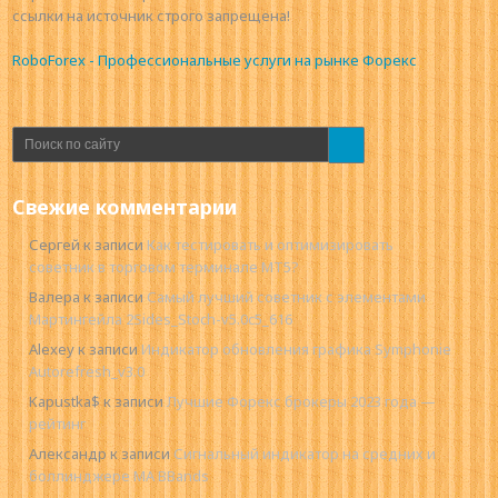
ссылки на источник строго запрещена!
RoboForex - Профессиональные услуги на рынке Форекс
Свежие комментарии
Сергей
к записи
Как тестировать и оптимизировать
советник в торговом терминале MT5?
Валера
к записи
Самый лучший советник с элементами
Мартингейла 2Sides_Stoch-v5.0c5_616
Alexey
к записи
Индикатор обновления графика Symphonie
Autorefresh_v3.0
Kapustka$
к записи
Лучшие Форекс брокеры 2023 года —
рейтинг
Александр
к записи
Сигнальный индикатор на средних и
боллинджере MA BBands