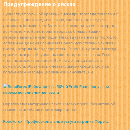
Предупреждение о рисках
Существует большой уровень риска при торговле товарами с
использованием кредита - таких, как Forex. Не следует
рисковать больше, чем Вы можете позволить себе потерять -
возможно, что Вы потеряете гораздо больше Ваших
первоначальных инвестиций. Не следует начинать торговлю,
если Вы не до конца понимаете реальную степень убытков и
риска, которым Вы подвергаетесь. Торгуя, Вы должны всегда
принимать в расчёт уровень своего торгового опыта. Если
степень возможного риска Вам не до конца известна,
пожалуйста, обратитесь к независимому специалисту за
получением квалифицированной консультации.
Перепечатка материалов сайта TradeWinner.ru без активной
ссылки на источник строго запрещена!
RoboForex - Профессиональные услуги на рынке Форекс