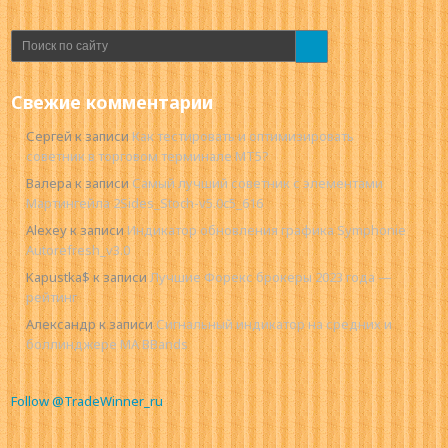
Свежие комментарии
Сергей
к записи
Как тестировать и оптимизировать
советник в торговом терминале MT5?
Валера
к записи
Самый лучший советник с элементами
Мартингейла 2Sides_Stoch-v5.0c5_616
Alexey
к записи
Индикатор обновления графика Symphonie
Autorefresh_v3.0
Kapustka$
к записи
Лучшие Форекс брокеры 2023 года —
рейтинг
Александр
к записи
Сигнальный индикатор на средних и
боллинджере MA BBands
Follow @TradeWinner_ru