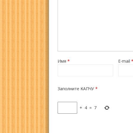
Имя
*
E-mail
Заполните КАПЧУ
*
+
4
=
7