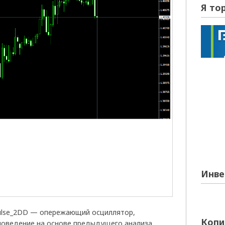
Я то
Инве
ulse_2DD — опережающий осциллятор,
Копи
поведение на основе предыдущего анализа