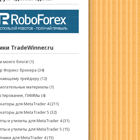
ики TradeWinner.ru
и моего блога!
(1)
р Форекс брокера
(34)
нающему трейдеру
(12)
могательные материалы
(1)
стирование, ПАММы
(4)
каторы для MetaTrader 4
(211)
каторы для MetaTrader 5
(32)
пты и утилиты для MetaTrader 4
(31)
пты и утилиты для MetaTrader 5
(15)
тники для MetaTrader 4
(15)