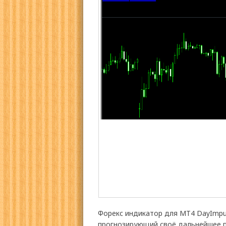
Форекс индикатор для МТ4 DayImp
прогнозирующий своё дальнейшее 