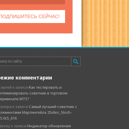
вежие комментарии
Сергей
к записи
Как тестировать и
оптимизировать советник в торговом
терминале MT5?
Валера
к записи
Самый лучший советник с
элементами Мартингейла 2Sides_Stoch-
v5.0c5_616
Alexey
к записи
Индикатор обновления