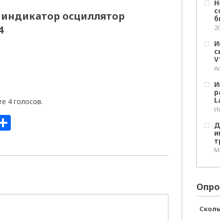
Н
с
 индикатор осциллятор
б
2
4
И
с
V
Ап
И
р
L
те 4 голосов.
Ию
sniki
il
ail.Ru
Отправить
Д
и
т
Ма
Опро
Сколь