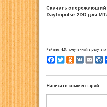
Скачать опережающий
DayImpulse_2DD для МТ
Рейтинг:
4.3
, полученный в результа
Facebook
Twitter
Odnoklas
VK
Ema
M
Написать комментарий