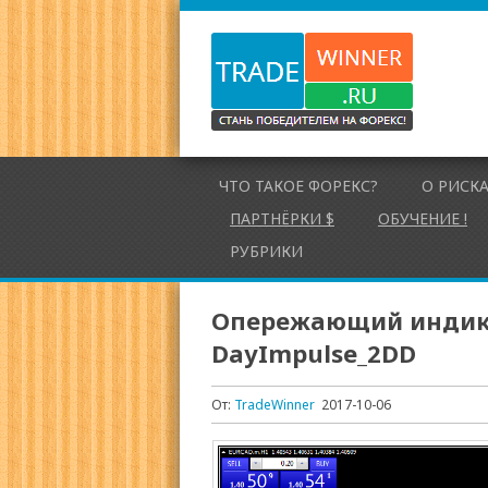
ЧТО ТАКОЕ ФОРЕКС?
О РИСК
ПАРТНЁРКИ $
ОБУЧЕНИЕ !
РУБРИКИ
Опережающий индик
DayImpulse_2DD
От:
TradeWinner
2017-10-06