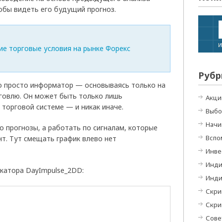
тобы видеть его будущий прогноз.
Рубр
то просто информатор — основываясь только на
рговлю. Он может быть только лишь
Акци
торговой системе — и никак иначе.
Выбо
Начи
 прогнозы, а работать по сигналам, которые
Вспо
т. Тут смещать график влево нет
Инве
Инди
катора DayImpulse_2DD:
Инди
Скри
Скри
Сове