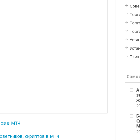
Сове
Торг
Торг
Торг
Устан
Устан
Псих
Само
А
з
ж
2
Б
С
ров в МТ4
М
2
оветников, скриптов в МТ4