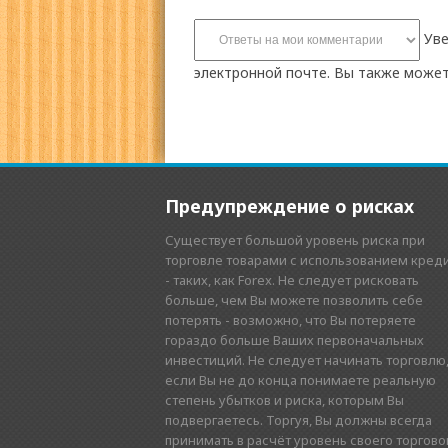
Уве
электронной почте. Вы также може
Предупреждение о рисках
Существует большой уровень риска при
торговле товарами с использованием кред
- таких, как Forex. Не следует рисковать
больше, чем Вы можете позволить себе
потерять - возможно, что Вы потеряете
гораздо больше Ваших первоначальных
инвестиций. Не следует начинать торговлю
если Вы не до конца понимаете реальную
степень убытков и риска, которым Вы
подвергаетесь. Торгуя, Вы должны всегда
принимать в расчёт уровень своего торгово