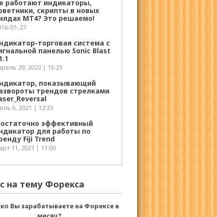
е работают индикаторы,
оветники, скрипты в новых
илдах МТ4? Это решаемо!
016-01-27
ндикатор-торговая система с
игнальной панелью Sonic Blast
1.1
рель 29, 2022 | 15:23
ндикатор, показывающий
азвороты трендов стрелками
aser_Reversal
ль 6, 2021 | 12:33
остаточно эффективный
ндикатор для работы по
ренду Fiji Trend
рт 11, 2021 | 11:00
с на тему Форекса
ко Вы зарабатываете на Форексе в
месяц?