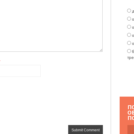
д
о
о
о
о
б
тре
*
П
О
П