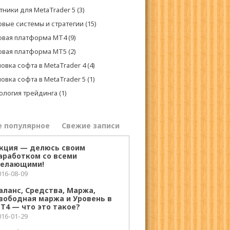
тники для MetaTrader 5
(3)
овые системы и стратегии
(15)
овая платформа МТ4
(9)
овая платформа МТ5
(2)
овка софта в MetaTrader 4
(4)
овка софта в MetaTrader 5
(1)
ология трейдинга
(1)
е популярное
Свежие записи
кция — делюсь своим
аработком со всеми
елающими!
016-08-09
аланс, Средства, Маржа,
вободная маржа и Уровень в
Т4 — что это такое?
016-01-29