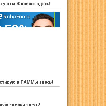
ргую на Форексе здесь!
стирую в ПАММы здесь!
рую сделки здесь!