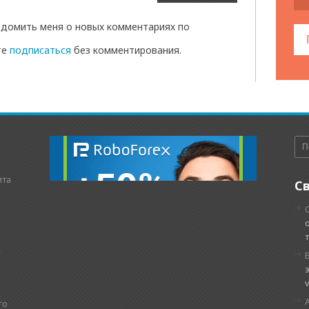
домить меня о новых комментариях по
те
подписаться
без комментирования.
ита
С
,
го