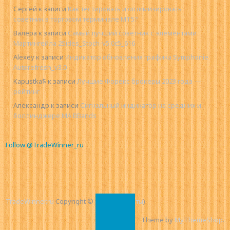
Сергей
к записи
Как тестировать и оптимизировать
советник в торговом терминале MT5?
Валера
к записи
Самый лучший советник с элементами
Мартингейла 2Sides_Stoch-v5.0c5_616
Alexey
к записи
Индикатор обновления графика Symphonie
Autorefresh_v3.0
Kapustka$
к записи
Лучшие Форекс брокеры 2023 года —
рейтинг
Александр
к записи
Сигнальный индикатор на средних и
боллинджере MA BBands
Follow @TradeWinner_ru
TradeWinner.ru
Copyright © 2026.
(
Контакты
)
Theme by
MyThemeShop
.