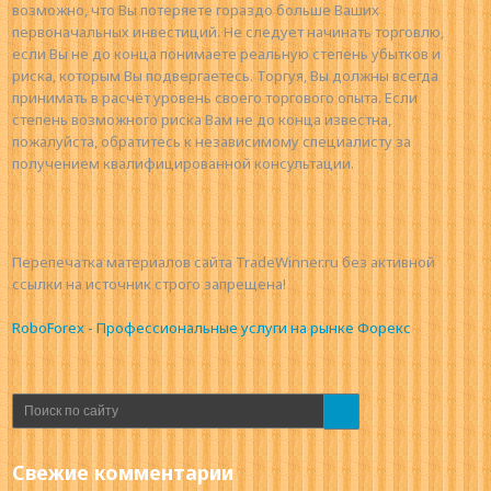
возможно, что Вы потеряете гораздо больше Ваших
первоначальных инвестиций. Не следует начинать торговлю,
если Вы не до конца понимаете реальную степень убытков и
риска, которым Вы подвергаетесь. Торгуя, Вы должны всегда
принимать в расчёт уровень своего торгового опыта. Если
степень возможного риска Вам не до конца известна,
пожалуйста, обратитесь к независимому специалисту за
получением квалифицированной консультации.
Перепечатка материалов сайта TradeWinner.ru без активной
ссылки на источник строго запрещена!
RoboForex - Профессиональные услуги на рынке Форекс
Свежие комментарии