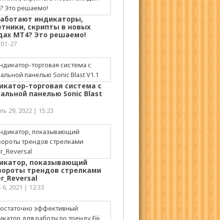
работают индикаторы,
етники, скрипты в новых
дах МТ4? Это решаемо!
-01-27
икатор-торговая система с
альной панелью Sonic Blast
ь 29, 2022 | 15:23
икатор, показывающий
вороты трендов стрелками
r_Reversal
6, 2021 | 12:33