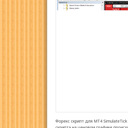
Форекс скрипт для МТ4 SimulateTic
скрипта на ценовом графике проис