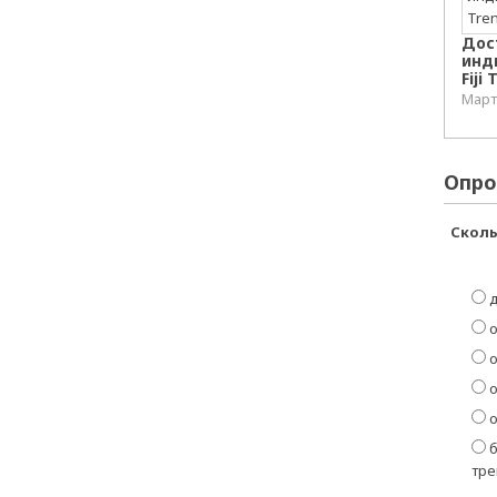
Дос
инд
Fiji
Март 
Опро
Сколь
д
о
о
о
о
б
тре