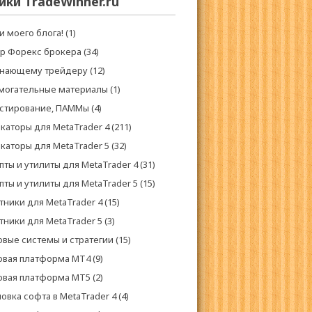
ики TradeWinner.ru
и моего блога!
(1)
р Форекс брокера
(34)
нающему трейдеру
(12)
могательные материалы
(1)
стирование, ПАММы
(4)
каторы для MetaTrader 4
(211)
каторы для MetaTrader 5
(32)
пты и утилиты для MetaTrader 4
(31)
пты и утилиты для MetaTrader 5
(15)
тники для MetaTrader 4
(15)
тники для MetaTrader 5
(3)
овые системы и стратегии
(15)
овая платформа МТ4
(9)
овая платформа МТ5
(2)
овка софта в MetaTrader 4
(4)