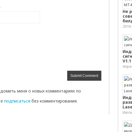
*
Не 
сов
бил
2016
Инд
сигн
V1.1
Апрел
домить меня о новых комментариях по
Инд
те
подписаться
без комментирования.
раз
Lase
Июль 