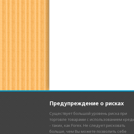
Предупреждение о рисках
Существует большой уровень риска при
торговле товарами с использованием кред
- таких, как Forex. Не следует рисковать
больше, чем Вы можете позволить себе