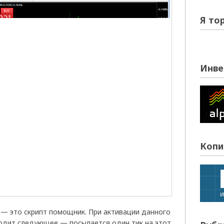
Я то
Инве
Копи
k — это скрипт помощник. При активации данного
ходит следующее — посылается один тик на этот