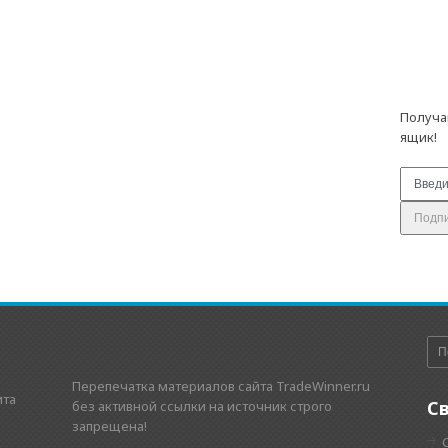
Получа
ящик!
Перепечатка материалов сайта TradeWinner.ru
ита
С
без активной ссылки на источник строго
запрещена!