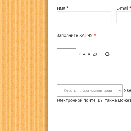
Имя
*
E-mail
Заполните КАПЧУ
*
×
4
=
20
Уве
электронной почте. Вы также може