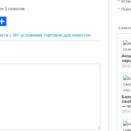
Устан
те 2 голосов.
Псих
sniki
il
ail.Ru
Отправить
Само
Акц
зар
2016
Бал
Сво
— ч
2016