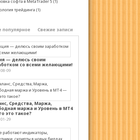
овка софта в MetaTrader 5
(1)
ология трейдинга
(1)
е популярное
Свежие записи
ия — делюсь своим
аботком со всеми желающими!
-08-09
анс, Средства, Маржа,
бодная маржа и Уровень в МТ4
то это такое?
-01-29