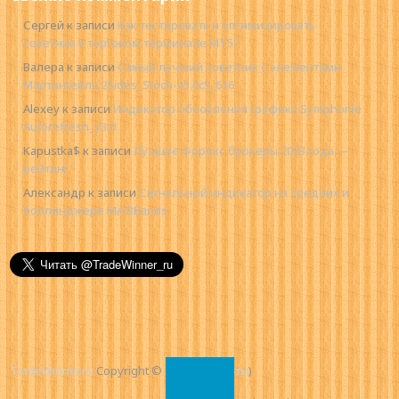
Сергей
к записи
Как тестировать и оптимизировать
советник в торговом терминале MT5?
Валера
к записи
Самый лучший советник с элементами
Мартингейла 2Sides_Stoch-v5.0c5_616
Alexey
к записи
Индикатор обновления графика Symphonie
Autorefresh_v3.0
Kapustka$
к записи
Лучшие Форекс брокеры 2023 года —
рейтинг
Александр
к записи
Сигнальный индикатор на средних и
боллинджере MA BBands
TradeWinner.ru
Copyright © 2026.
(
Контакты
)