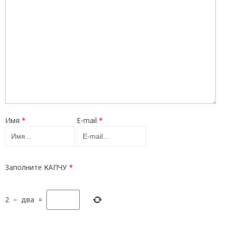
Имя
*
E-mail
*
Заполните КАПЧУ
*
2
−
два
=